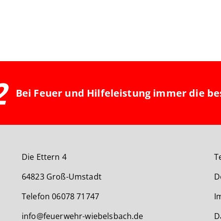
2
Bei Feuer und Hilfeleistung immer die be
Die Ettern 4
T
64823 Groß-Umstadt
D
Telefon 06078 71747
I
info@feuerwehr-wiebelsbach.de
D