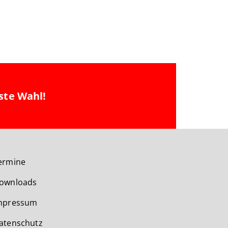
ste Wahl!
ermine
ownloads
mpressum
atenschutz