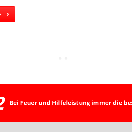
e
2
Bei Feuer und Hilfeleistung immer die be